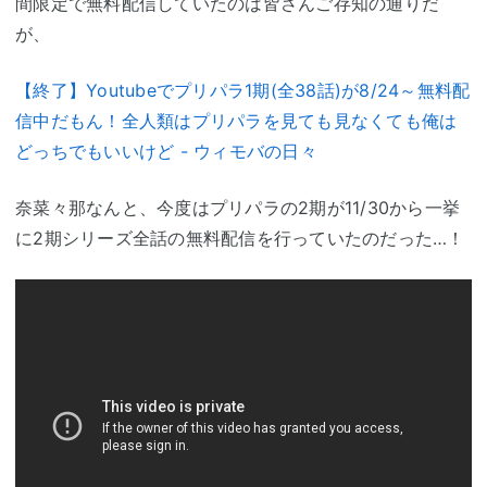
間限定で無料配信していたのは皆さんご存知の通りだ
が、
【終了】Youtubeでプリパラ1期(全38話)が8/24～無料配
信中だもん！全人類はプリパラを見ても見なくても俺は
どっちでもいいけど - ウィモバの日々
奈菜々那なんと、今度はプリパラの2期が11/30から一挙
に2期シリーズ全話の無料配信を行っていたのだった…！