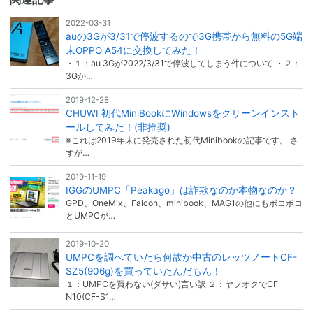
2022-03-31
auの3Gが3/31で停波するので3G携帯から無料の5G端
末OPPO A54に交換してみた！
・１：au 3Gが2022/3/31で停波してしまう件について ・２：
3Gか…
2019-12-28
CHUWI 初代MiniBookにWindowsをクリーンインスト
ールしてみた！(非推奨)
※これは2019年末に発売された初代Minibookの記事です。 さ
すが…
2019-11-19
IGGのUMPC「Peakago」は詐欺なのか本物なのか？
GPD、OneMix、Falcon、minibook、MAG1の他にもボコボコ
とUMPCが…
2019-10-20
UMPCを調べていたら何故か中古のレッツノートCF-
SZ5(906g)を買っていたんだもん！
１：UMPCを買わない(ダサい)言い訳 ２：ヤフオクでCF-
N10(CF-S1…